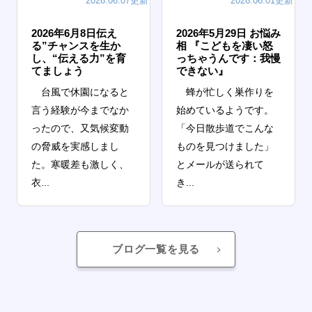
2026.06.07更新
2026.06.01更新
2026年6月8日伝え
2026年5月29日 お悩み
る”チャンスを生か
相 『こどもを凄い怒
し、“伝える力”を育
っちゃうんです：我慢
てましょう
できない』
台風で休園になると
蜂が忙しく巣作りを
言う経験が今までなか
始めているようです。
ったので、又気候変動
「今日散歩道でこんな
の脅威を実感しまし
ものを見つけました」
た。寒暖差も激しく、
とメールが送られて
衣...
き...
ブログ一覧を見る