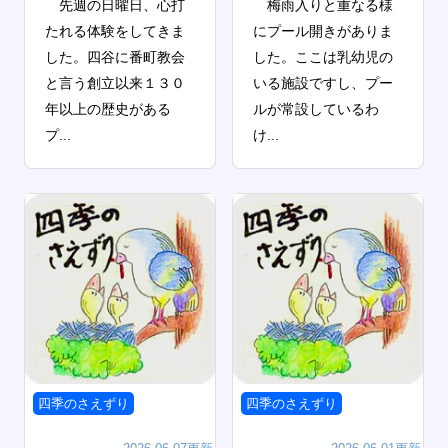
先週の日曜日、心打
梅雨入りと重なる様
たれる体験をしてきま
にプール開きがありま
した。四谷に番町教会
した。ここは乳幼児の
と言う創立以来１３０
いる施設ですし、プー
年以上の歴史がある
ルが常設しているわ
プ...
け...
四季のさえずり
四季のさえずり