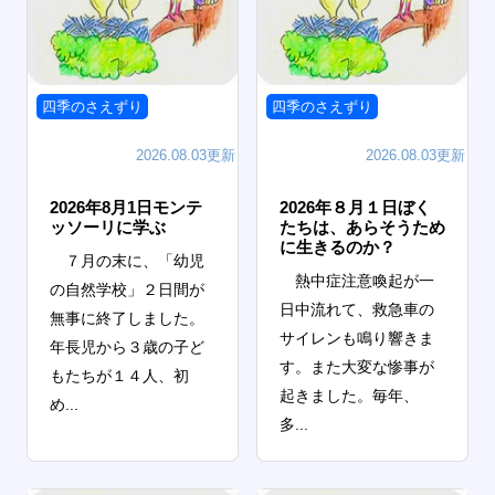
四季のさえずり
四季のさえずり
2026.08.03更新
2026.08.03更新
2026年8月1日モンテ
2026年８月１日ぼく
ッソーリに学ぶ
たちは、あらそうため
に生きるのか？
７月の末に、「幼児
熱中症注意喚起が一
の自然学校」２日間が
日中流れて、救急車の
無事に終了しました。
サイレンも鳴り響きま
年長児から３歳の子ど
す。また大変な惨事が
もたちが１４人、初
起きました。毎年、
め...
多...