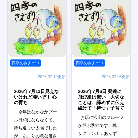
四季のさえずり
四季のさえずり
2026.07.19更新
2026.07.05更新
2026年7月13日見えな
2026年7月6日 発達に
いけれど凄いぞ！ 心
飛び級は無い 大切な
の育ち
ことは、諦めずに伝え
続けて「待つ」子育て
今年はなかなかプー
お店に沢山のフルーツ
ル日和にならなくて、
が並ぶ季節です。桃：
待ち遠しい太陽でした
サクランボ：あんず：
が、あまりの急な暑さ