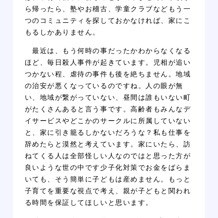
ら帰ったら、塾やお稽古、学童クラブなどもう一
つのコミュニティを探しておかなければ、家にこ
もるしかありません。
最近は、もう何時の事だったかわからなくなる
ほど、毎日殺人事件が起きています。児相が追い
つかない程、虐待の事件も後を絶ちません。地域
の治安が悪くなっているのですね。人の眼が無
い、地域が繋がっていない、昼間は誰もいない町
がたくさんあると言う事です。高齢者もみんなデ
イサービスやどこかのサークルに所属していない
と、家に引き籠るしかないだろうな？私も仕事を
辞めたらと漠然と考えています。家にいたら、訪
ねてくる人は全部怪しい人なのではと思った方が
良いような世の中です少子化対策でお金をばらま
いても、そう簡単に子どもは産めません。もっと
子育てを重要な視点で考え、親が子どもと関われ
る時間を保証してほしいと思います。