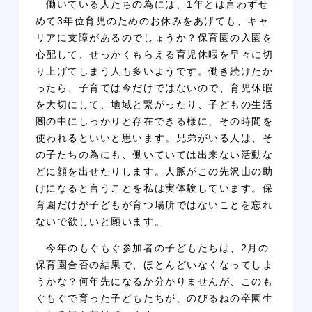
働いている人たちの為には、1年とは言わずせ
めて3年位育児のためのお休みをあげても、キャ
リアに支障があるのでしょうか？保育園の入園を
心配して、せっかくもらえる育児休暇を早々に切
り上げてしまう人も多いようです。働き続けたか
ったら、子育ては今だけではないので、育児休暇
を大切にして、地域と繋がったり、子どもの生活
圏の中にしっかりと存在できる様に、その時間を
使われるといいと思います。兄弟がいる人は、そ
の子たちの為にも、働いていては出来ない活動な
どに顔を出せたりします。人脈がこの先沢山の助
けになると言うことを私は実体験しています。保
育園だけが子どもが育つ場所ではないことを忘れ
ないで欲しいと願います。
今年のもぐもぐ参加者の子どもたちは、2月の
保育園合否の結果で、ほとんどいなくなってしま
うかな？何年先になるか分かりませんが、このも
ぐもぐで育った子どもたちが、のびるねの卒園生