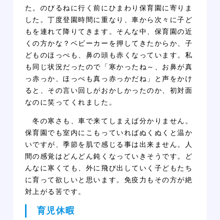
た。のびるねに行く前にひまわり保育園に寄りま
した。丁度登園時間に重なり、車から次々に子ど
もを連れて降りてきます。そんな中、保育園の近
くの方かな？ベビーカーを押してきたからか、子
どものほっぺも、鼻の頭も赤くなっています。私
も同じ状況だったので「寒かったね～、お鼻が真
っ赤っか、ほっぺも真っ赤っかだね」と声をかけ
ると、その言い回しがおかしかったのか、初対面
なのに笑ってくれました。
冬の寒さも、車で来てしまえば分かりません。
保育園でも室内にこもっていればぬくぬくと温か
いですが、季節を肌で感じる事は出来ません。人
間の感覚はどんどん鈍くなっていきそうです。ど
んなに寒くても、外に飛び出していく子どもたち
に育って欲しいと思います。免疫力もその方が絶
対上がる筈です。
育児休暇