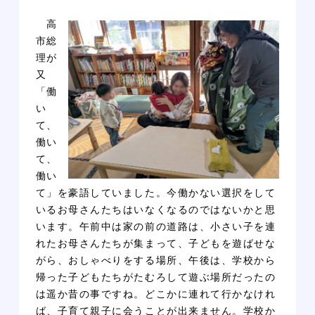
高
市総
理が
又
「働
い
て、
働い
て、
働い
て」を豪語していました。今働かない選択をして
いるお母さんたちはいなくなるのではないかと思
います。午前中は家の前の道路は、小さい子を連
れたお母さんたちが集まって、子どもを遊ばせな
がら、おしゃべりをする場所、午後は、学校から
帰った子どもたちがたむろして遊ぶ場所だったの
は遥か昔の事ですね。どこかに連れて行かなけれ
ば、子育て親子に会うことが出来ません。学校か